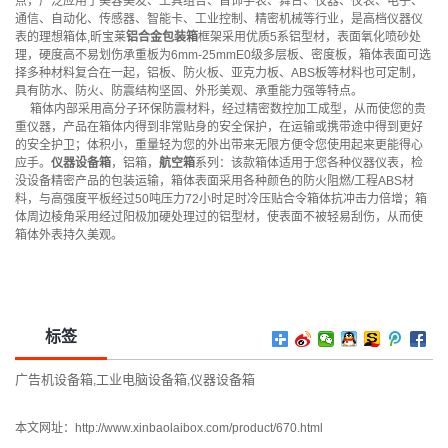
点，广泛应用于美容美发、工具组合、首饰手表、舞台、仪器、仪表、电子、
通信、自动化、传感器、智能卡、工业控制、精密机械等行业，是高档仪器仪
表的理想箱体,昕宝莱
铝合金包装箱
框架采用优质5系铝型材，表面氧化喷砂处
理，硬度高不易划伤承重板为6mm-25mmE0级多层板、密度板，箱体表面可选
择多种材料复合在一起，铝板、防火板、亚克力板、ABS板等材料也可定制，
具有防水、防火、防震结构坚固、外形美观、承重能力强等特点。
箱体内部采用高分子环保防震材料，经过精密数控加工成型，从而使您的贵
重仪器，产品在箱体内得到非常贴身的安全保护，在运输或携带途中得到更好
的安全护卫；体积小，重量轻为您的外出带来无限方便令您使用起来更能得心
应手。
仪器设备箱
，铝箱，
航空箱
系列：该款箱体适用于您各种仪器仪表，检
没设备精密产品的包装运输，箱体表面采用各种颜色的防火阻燃/工程ABS材
料，与高强度平板经过50吨压力72小时足时冷压贴合令箱体抗冲击力倍增；箱
体周边棱角采用经过阳极加硬处理过的铝型材，使表面不被轻易刮伤，从而使
箱体外表持久美观。
标签
广告机设备箱
工业电脑设备箱
仪器设备箱
,
,
本文网址：
http://www.xinbaolaibox.com/product/670.html