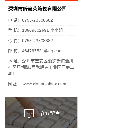
深圳市昕宝莱箱包有限公司
电 话：0755-23508682
手 机：13509602691 李小姐
传 真：0755-23508682
邮 箱：464797521@qq.com
地 址：
深圳市宝安区燕罗街道燕川
社区燕朝路2号鹏辉达工业园厂房二
401
网址 : www.xinbaolaibox.com