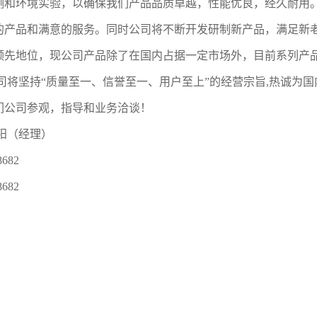
测和环境实验，以确保我们产品品质卓越，性能优良，经久耐用。
的产品和满意的服务。同时公司将不断开发研制新产品，满足新老
领先地位，现公司产品除了在国内占据一定市场外，目前系列产
司将坚持“质量至一、信誉至一、用户至上”的经营宗旨,热诚为
们公司参观，指导和业务洽谈！
丰阳（经理）
682
682