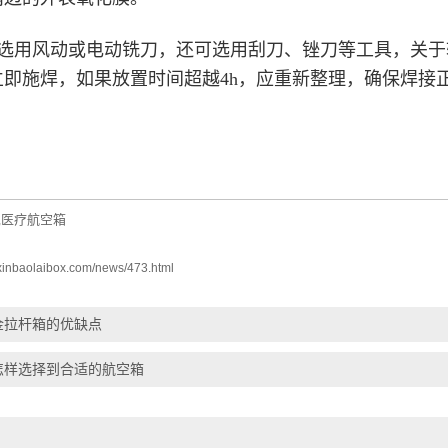
选用风动或电动铣刀，还可选用刮刀、锉刀等工具，关于较
立即施焊，如果放置时间超越4h，应重新整理，确保焊接
医疗航空箱
,
.xinbaolaibox.com/news/473.html
金拉杆箱的优缺点
怎样选择到合适的航空箱