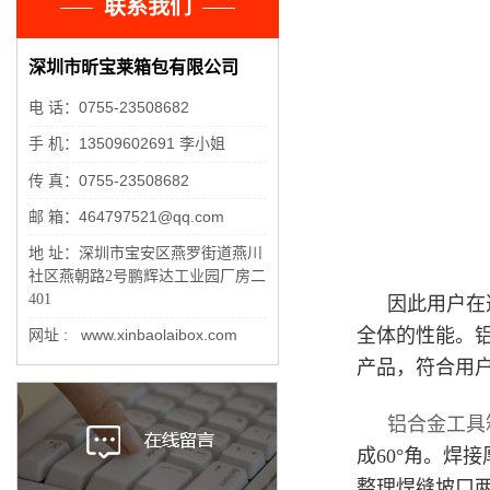
联系我们
深圳市昕宝莱箱包有限公司
电 话：0755-23508682
手 机：13509602691 李小姐
传 真：0755-23508682
邮 箱：464797521@qq.com
地 址：
深圳市宝安区燕罗街道燕川
社区燕朝路2号鹏辉达工业园厂房二
401
因此用户在
全体的性能。
网址 : www.xinbaolaibox.com
产品，符合用
铝合金工具
成60°角。焊
整理焊缝坡口