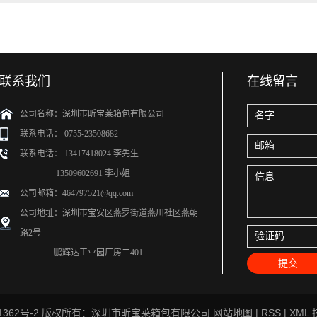
联系我们
在线留言
公司名称：深圳市昕宝莱箱包有限公司
联系电话： 0755-23508682
联系电话： 13417418024 李先生
13509602691 李小姐
公司邮箱：464797521@qq.com
公司地址：深圳市宝安区燕罗街道燕川社区燕朝
路2号
鹏辉达工业园厂房二401
1362号-2
版权所有：深圳市昕宝莱箱包有限公司
网站地图
|
RSS
|
XML